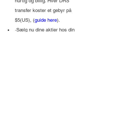
hurtig og billig. Hver DRS 
transfer koster et gebyr på 
$5(US), (
guide here
).
·Sælg nu dine aktier hos din 
tidligere broker til en lignende 
pris, eller gerne lidt over, så du 
kan få dine ekstra udgifter 
dækket. 
·Afvent pengene fra salget af 
dine aktier, det tager oftest 2-3 
dage. Herefter kan du overføre 
pengene til din bankkonto, og 
gentage fra step 1.
Efter 3 dage kan dine nye aktier 