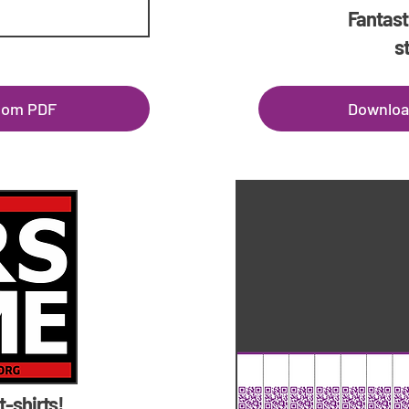
Fantast
s
 som PDF
Downloa
 t-shirts!