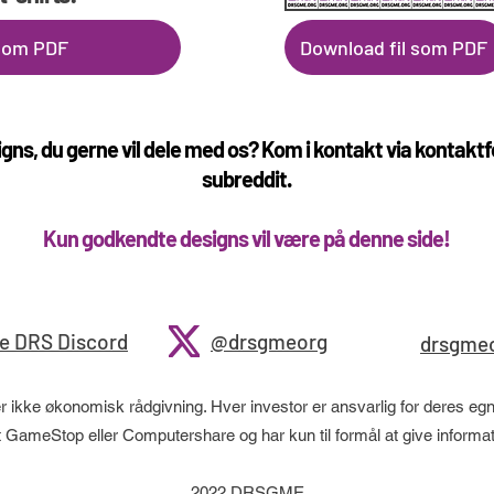
 som PDF
Download fil som PDF
gns, du gerne vil dele med os? Kom i kontakt via kontakt
subreddit.
Kun godkendte designs vil være på denne side!
e DRS Discord
@drsgmeorg
drsgme
kke økonomisk rådgivning. Hver investor er ansvarlig for deres egne
tet GameStop eller Computershare og har kun til formål at give info
2022 DRSGME