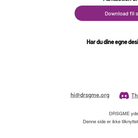
Download fil
Har du dine egne desi
hi@drsgme.org
Th
DRSGME yder i
Denne side er ikke tilknyt