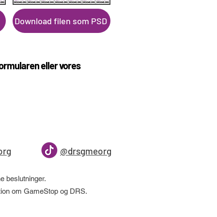
Download filen som PSD
formularen eller vores
org
@drsgmeorg
 beslutninger.
rmation om GameStop og DRS.