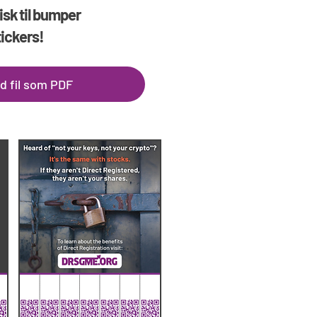
isk til bumper
tickers!
d fil som PDF