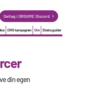
Deltag i DRSGME Discord
tics
DRS kampagnen
Om
Ekstra guider
rcer
ive din egen