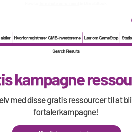
How to
Terminate enrollment
in DirectStock
aktier
Hvorfor registrerer GME-investorerne
Lær om GameStop
Statis
Search Results
tis kampagne ressou
elv med disse gratis ressourcer til at bl
fortalerkampagne!