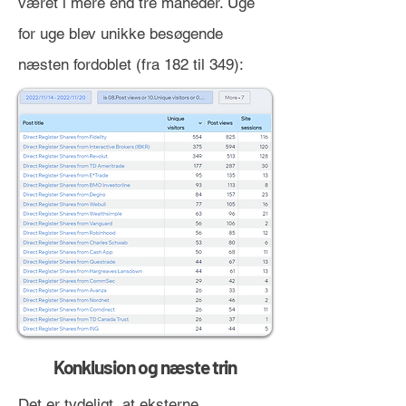
været i mere end tre måneder. Uge
for uge blev unikke besøgende
næsten fordoblet (fra 182 til 349):
Konklusion og næste trin
Det er tydeligt, at eksterne