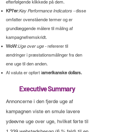
efterfølgende klikkede på dem.
KPI'er
:
Key Performance Indicators -
disse
omfatter ovenstående termer og er
grundlæggende målere til måling af
kampagnefremskridt.
WoW
:
Uge over uge -
refererer til
ændringer i præstationsmålinger fra den
ene uge til den anden.
Al valuta er opført i
amerikanske dollars.
Executive Summary
Annoncerne i den fjerde uge af
kampagnen viste en smule lavere
ydeevne uge over uge, hvilket førte til
1.339 webstedsbesøg (6 % fald) til en