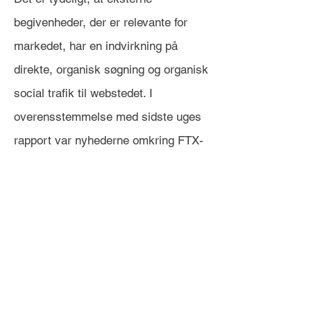
begivenheder, der er relevante for
markedet, har en indvirkning på
direkte, organisk søgning og organisk
social trafik til webstedet. I
overensstemmelse med sidste uges
rapport var nyhederne omkring FTX-
kollapset en væsentlig faktor, der
drev flere besøgende i uge tre, og
forklarer faldet i trafikken fra disse
kilder i uge fire.
Selv med et lille fald i trafikken er en
stigning i unikke tilbagevendende