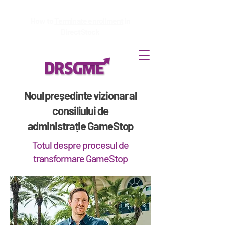
How to
Terminate enrollment
in
DirectStock
Noul președinte vizionar al
consiliului de
administrație GameStop
Totul despre procesul de
transformare GameStop