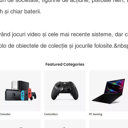
ocuri de societate, figurine de acțiune, pistoale Ner
și chiar baterii.
ând jocuri video și cele mai recente sisteme, dar ca
lo de obiectele de colecție și jocurile folosite.&nbs