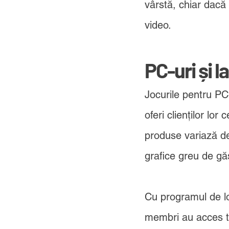
vârstă, chiar dacă 
video.
PC-uri și l
Jocurile pentru PC
oferi clienților l
produse variază de 
grafice greu de găs
Cu programul de l
membri au acces ti