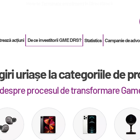
How to
Terminate enrollment
in DirectStock
rează acțiuni
De ce investitorii GME DRS?
Statistics
Campanie de advo
iri uriașe la categoriile de p
 despre procesul de transformare Ga