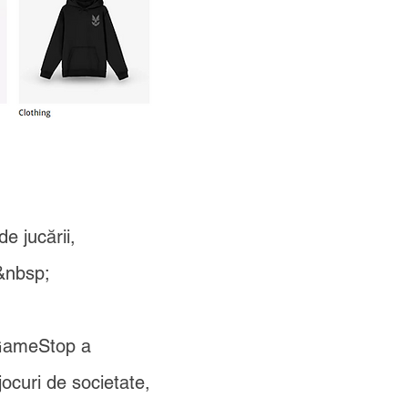
e jucării,
.&nbsp;
r GameStop a
jocuri de societate,