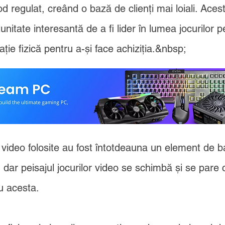
 regulat, creând o bază de clienți mai loiali. Aces
itate interesantă de a fi lider în lumea jocurilor p
ocație fizică pentru a-și face achiziția.&nbsp;
i video folosite au fost întotdeauna un element de 
dar peisajul jocurilor video se schimbă și se par
u acesta.