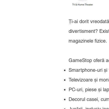
Ți-ai dorit vreoda
divertisment? Exis
magazinele fizice.
GameStop oferă 
Smartphone-uri și 
Televizoare și mon
PC-uri, piese și la
Decorul casei, cum 