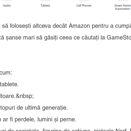
tă să folosești altceva decât Amazon pentru a cump
tă șanse mari să găsiți ceea ce căutați la GameSto
acum:
tablete.
itoare.&nbsp;
ptopuri de ultimă generație.
ar fi perdele, lumini și perne.