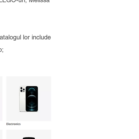
f, LEGO-uri, Melissa
talogul lor include
p;