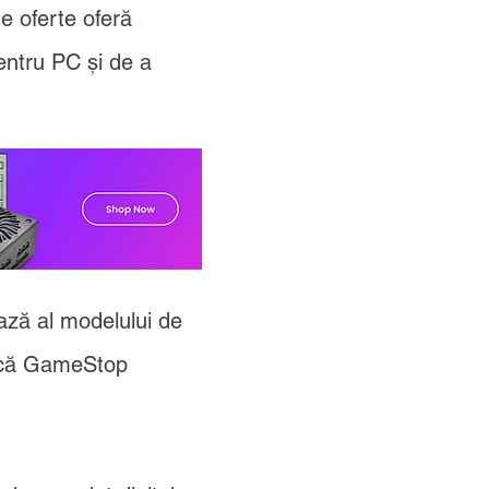
te oferte oferă
entru PC și de a
bază al modelului de
e că GameStop