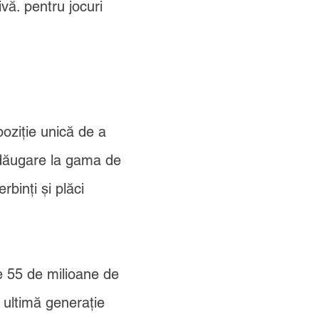
ivă. pentru jocuri
oziție unică de a
 adăugare la gama de
rbinți și plăci
 55 de milioane de
 ultimă generație