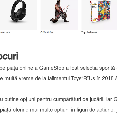
ocuri
e piața online a GameStop a fost selecția sporită d
 de multă vreme de la falimentul Toys“R”Us în 2018
cu puține opțiuni pentru cumpărături de jucării, ia
piață oferind mai multe opțiuni în figuri de acțiune, 