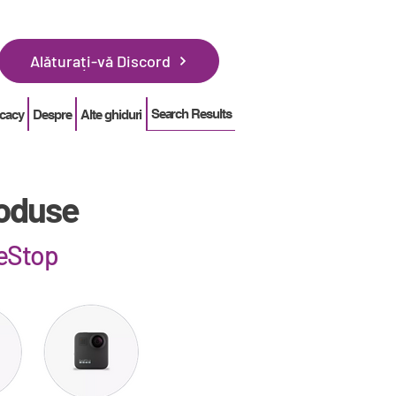
Alăturați-vă Discord
Search Results
cacy
Despre
Alte ghiduri
roduse
meStop