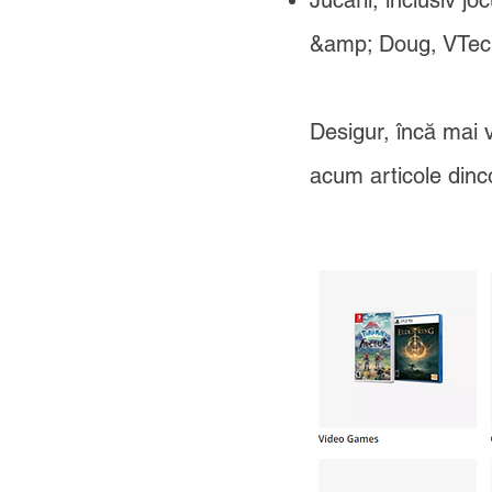
Jucării, inclusiv j
&amp; Doug, VTech 
Desigur, încă mai v
acum articole dinco