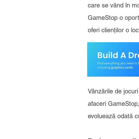
care se vând în mod
GameStop o oportun
oferi clienților o l
Vânzările de jocur
afaceri GameStop, 
evoluează odată c