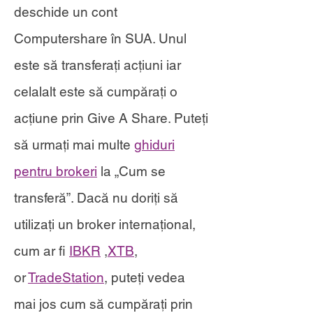
deschide un cont
Computershare în SUA. Unul
este să transferați acțiuni iar
celalalt este să cumpărați o
acțiune prin Give A Share. Puteți
să urmați mai multe
ghiduri
pentru brokeri
la „Cum se
transferă”. Dacă nu doriți să
utilizați un broker internațional,
cum ar fi
IBKR
,
XTB
,
or
TradeStation
, puteți vedea
mai jos cum să cumpărați prin