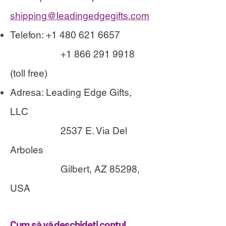
shipping@leadingedgegifts.com
Telefon:
+1 480 621 6657
+1 866 291 9918
(toll free)
Adresa: Leading Edge Gifts,
LLC
2537 E. Via Del
Arboles
Gilbert, AZ 85298,
USA
Cum să vă de
schideți contul