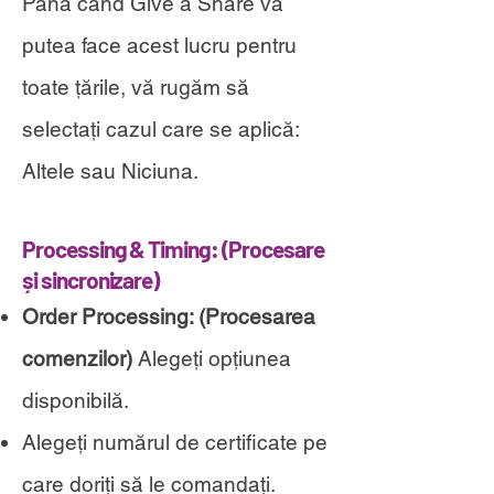
Până când Give a Share va
putea face acest lucru pentru
toate țările, vă rugăm să
selectați cazul care se aplică:
Altele sau Niciuna.
Processing & Tim
ing: (
Procesare
și sincronizare)
Order Processing:
(
Procesarea
comenzilor)
Alegeți opțiunea
disponibilă.
Alegeți numărul de certificate pe
care doriți să le comandați.