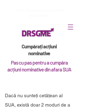
How to
Terminate enrollment
in
DirectStock
Cumpărați acțiuni
nominative
Pas cu pas pentru a cumpăra
acțiuni nominative din afara SUA
Dacă nu sunteți cetățean al
SUA, există doar 2 moduri de a