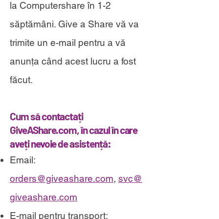
la Computershare în 1-2
săptămâni. Give a Share vă va
trimite un e-mail pentru a vă
anunța când acest lucru a fost
făcut.
Cum să c
ontactați
GiveAShare.com, în cazul în care
aveți nevoie de asistență:
E
mail:
orders@giveashare.com
,
svc@
giveashare.com
E-mail pentru transport: