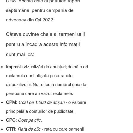
DRS. Acesta este al patrulea raport
săptămânal pentru campania de
advocacy din Q4 2022.
Câteva cuvinte cheie și termeni utili
pentru a încadra aceste informații
sunt mai jos:
Impresii:
vizualizări de anunțuri; de câte ori
reclamele sunt afișate pe ecranele
dispozitivului. Nu reflectă numărul unic de
persoane care au văzut reclamele.
CPM:
Cost pe 1.000 de afișări -
o valoare
principală a costurilor de publicitate.
CPC:
Cost pe clic
.
CTR:
Rata de clic -
rata cu care oamenii