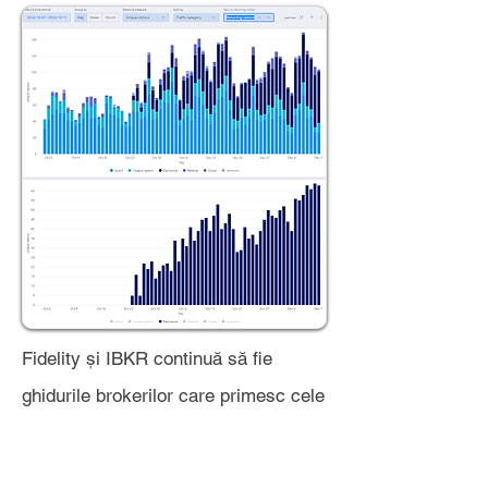
Fidelity și IBKR continuă să fie
ghidurile brokerilor care primesc cele
mai multe vizualizări și vizite. Cu
toate acestea, Revolut (broker cu