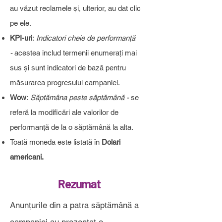
au văzut reclamele și, ulterior, au dat clic
pe ele.
KPI-uri
:
Indicatori cheie de performanță
-
acestea includ termenii enumerați mai
sus și sunt indicatori de bază pentru
măsurarea progresului campaniei.
Wow
:
Săptămâna peste săptămână -
se
referă la modificări ale valorilor de
performanță de la o săptămână la alta.
Toată moneda este listată în
Dolari
americani.
Rezumat
Anunțurile din a patra săptămână a