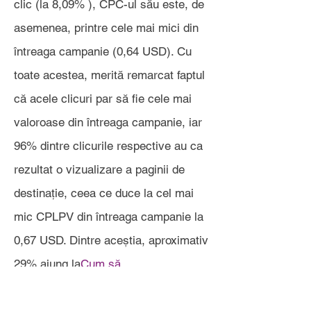
clic (la 8,09% ), CPC-ul său este, de
asemenea, printre cele mai mici din
întreaga campanie (0,64 USD). Cu
toate acestea, merită remarcat faptul
că acele clicuri par să fie cele mai
valoroase din întreaga campanie, iar
96% dintre clicurile respective au ca
rezultat o vizualizare a paginii de
destinație, ceea ce duce la cel mai
mic CPLPV din întreaga campanie la
0,67 USD. Dintre aceștia, aproximativ
29% ajung la
Cum să
DRS
&nbsp;page – cea mai mare rată