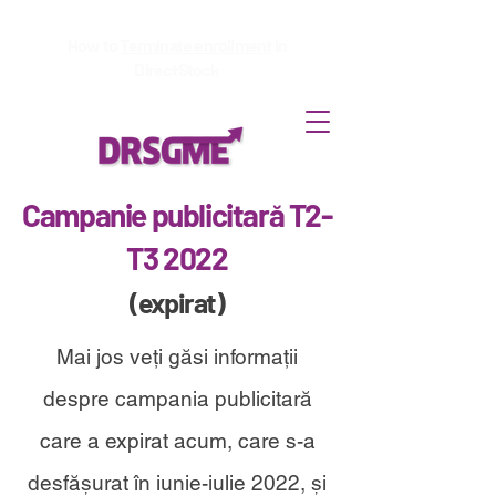
How to
Terminate enrollment
in
DirectStock
Campanie publicitară T2-
T3 2022
(expirat)
Mai jos veți găsi informații
despre campania publicitară
care a expirat acum, care s-a
desfășurat în iunie-iulie 2022, și