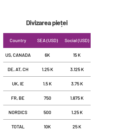
Divizarea pieței
Country
SEA (USD)
Social (USD)
US, CANADA
6K
15 K
DE, AT, CH
1.25 K
3.125 K
UK, IE
1.5 K
3.75 K
FR, BE
750
1.875 K
NORDICS
500
1.25 K
TOTAL
10K
25 K