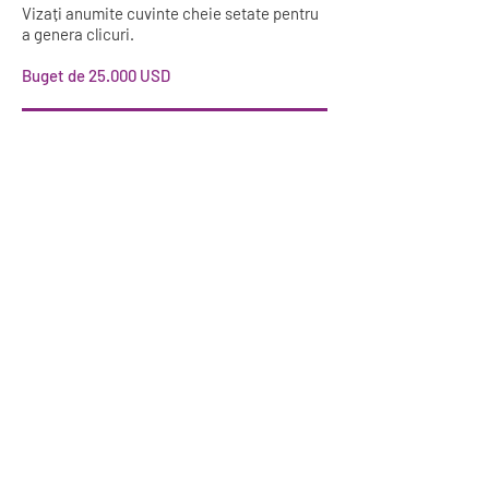
Vizați anumite cuvinte cheie setate pentru
a genera clicuri.
Buget de 25.000 USD
Buget de 50.000 USD
76 K clicuri
6,9 milioane de
impresii
811 mii de
vizualizări