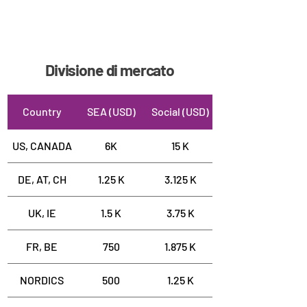
Divisione di mercato
Country
SEA (USD)
Social (USD)
US, CANADA
6K
15 K
DE, AT, CH
1.25 K
3.125 K
UK, IE
1.5 K
3.75 K
FR, BE
750
1.875 K
NORDICS
500
1.25 K