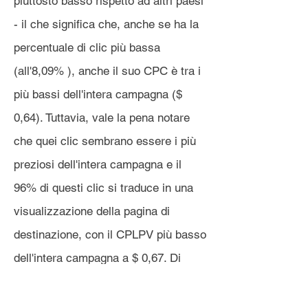
piuttosto basso rispetto ad altri paesi
- il che significa che, anche se ha la
percentuale di clic più bassa
(all'8,09% ), anche il suo CPC è tra i
più bassi dell'intera campagna ($
0,64). Tuttavia, vale la pena notare
che quei clic sembrano essere i più
preziosi dell'intera campagna e il
96% di questi clic si traduce in una
visualizzazione della pagina di
destinazione, con il CPLPV più basso
dell'intera campagna a $ 0,67. Di
questi, circa il 29% raggiunge il
Come
DRS
page – il tasso più alto della