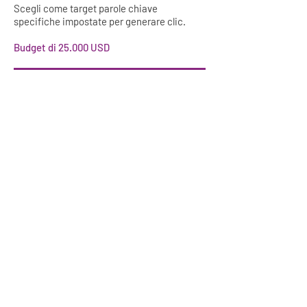
Scegli come target parole chiave
specifiche impostate per generare clic.
Budget di 25.000 USD
Budget di 50.000 USD
76 K clic
6,9 milioni di
impressioni
811.000
visualizzazio
ni