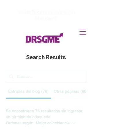
How to
Terminate enrollment
in
DirectStock
Search Results
Entradas del blog (76)
Otras páginas (68)
Se encontraron 76 resultados sin ingresar
un término de búsqueda
Ordenar según:
Mejor coincidencia